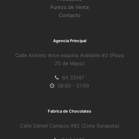
Puntos de Venta
Contacto
Agencia Principal
Calle Aniceto Arce esquina Arenales #2 (Plaza
25 de Mayo)
64 33147
08:00 - 21:00
Fabrica de Chocolates
Calle Daniel Campos #82 (Zona Surapata)