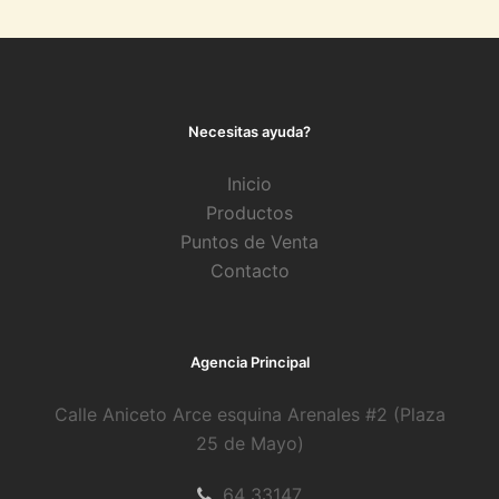
Necesitas ayuda?
Inicio
Productos
Puntos de Venta
Contacto
Agencia Principal
Calle Aniceto Arce esquina Arenales #2 (Plaza
25 de Mayo)
64 33147